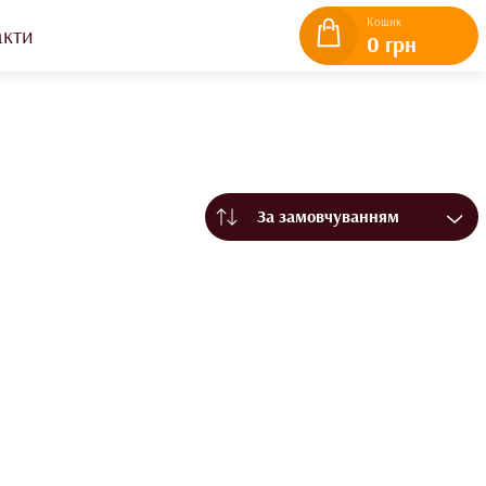
Кошик
акти
0 грн
За замовчуванням