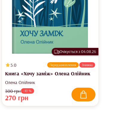
Очікується з 04.08.26
5.0
Передзамовлення
Знижка
Книга «Хочу заміж» Олена Олійник
Олена Олійник
300
грн
-10 %
270
грн