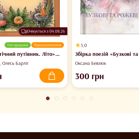
Очікується з 04.08.26
5,0
Топ продажів
Передзамовлення
ічний путівник. Літо»
Збірка поезій «Бузкові та
о, Олесь Барліг
вірші» Оксана Бевзюк
 Олесь Барліг
Оксана Бевзюк
н
300
грн