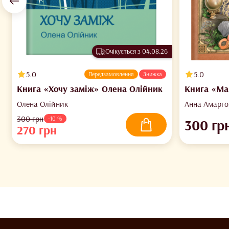
Очікується з 04.08.26
5.0
5.0
Передзамовлення
Знижка
Книга «Хочу заміж» Олена Олійник
Книга «Маг
Анна Амарг
Олена Олійник
Анна Амарго,
300
грн
-10 %
300
гр
270
грн