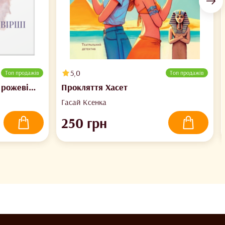
5,0
Топ продажів
Топ продажів
 рожеві
Прокляття Хасет
Гасай Ксенка
250
грн