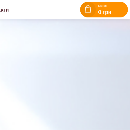
Кошик
акти
0 грн