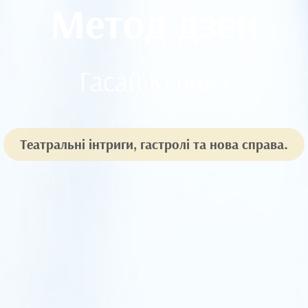
Метод дзен
Гасай Ксенка
Театральні інтриги, гастролі та нова справа.