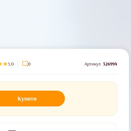
5,0
0
Артикул:
326994
Купити