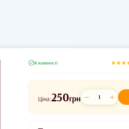
В наявності
250
−
+
грн
Ціна: