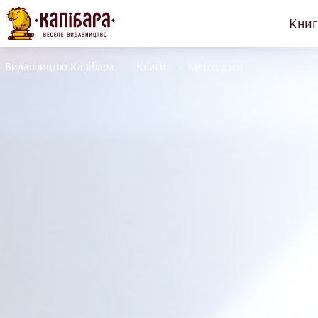
Книг
Видавництво Капібара
Книги
Метод дзен