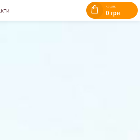
Кошик
акти
0 грн